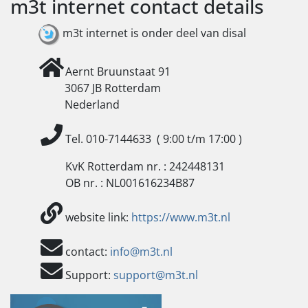
m3t internet contact details
m3t internet is onder deel van disal
Aernt Bruunstaat 91
3067 JB Rotterdam
Nederland
Tel. 010-7144633 ( 9:00 t/m 17:00 )
KvK Rotterdam nr. : 242448131
OB nr. : NL001616234B87
website link:
https://www.m3t.nl
contact:
info@m3t.nl
Support:
support@m3t.nl